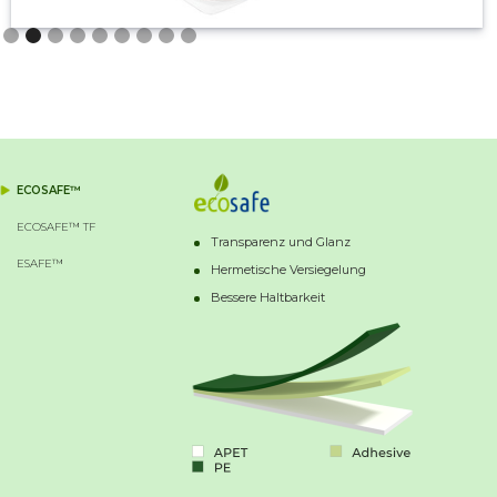
Slide 2 of 9.
ECOSAFE™
ECOSAFE™ TF
Transparenz und Glanz
ESAFE™
Hermetische Versiegelung
Bessere Haltbarkeit