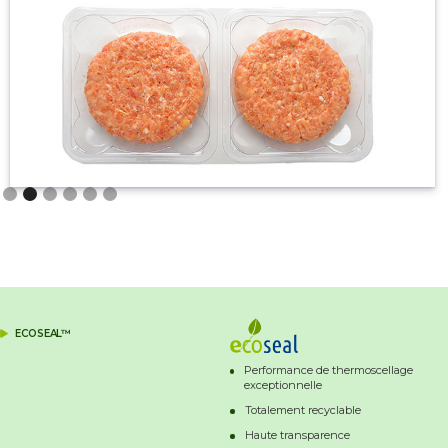
Slide 2 of 6.
ECOSEAL™
Performance de thermoscellage
exceptionnelle
Totalement recyclable
Haute transparence