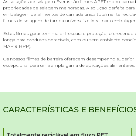
As soluções de selagem Evertis são filmes APET mono camada
propriedades de selagem melhoradas. A solução perfeita par
embalagem de alimentos de camada única totalmente reciclá
filmes de selagem de tampa universais e ideal para embalagens
Estes filmes garantem maior frescura e proteção, oferecendo u
longa para produtos perecíveis, com ou sem ambiente condic
MAP e HPP).
Os nossos filmes de barreira oferecem desempenho superior 
excepcional para uma ampla gama de aplicações alimentares.
CARACTERÍSTICAS E BENEFÍCIO
Totalmente reciclável em fluxo PET