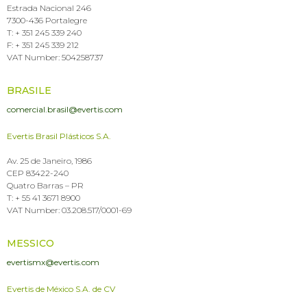
Estrada Nacional 246
7300-436 Portalegre
T: + 351 245 339 240
F: + 351 245 339 212
VAT Number: 504258737
BRASILE
comercial.brasil@evertis.com
Evertis Brasil Plásticos S.A.
Av. 25 de Janeiro, 1986
CEP 83422-240
Quatro Barras – PR
T: + 55 41 3671 8900
VAT Number: 03.208.517/0001-69
MESSICO
evertismx@evertis.com
Evertis de México S.A. de CV