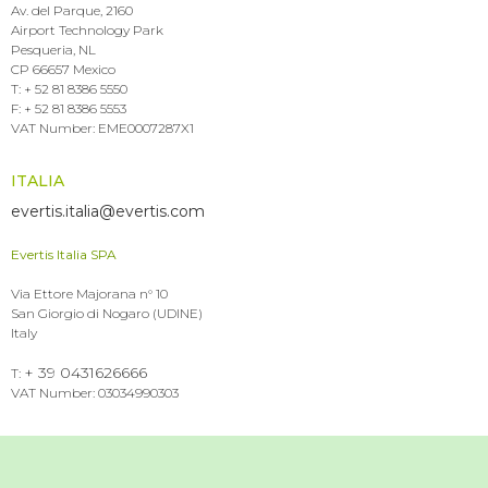
Av. del Parque, 2160
Airport Technology Park
Pesqueria, NL
CP 66657 Mexico
T: + 52 81 8386 5550
F: + 52 81 8386 5553
VAT Number: EME0007287X1
ITALIA
evertis.italia@evertis.com
Evertis Italia SPA
Via Ettore Majorana n° 10
San Giorgio di Nogaro (UDINE)
Italy
+ 39 0431626666
T:
VAT Number: 03034990303