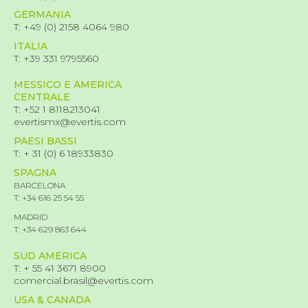
GERMANIA
T: +49 (0) 2158 4064 980
ITALIA
T: +39 331 9795560
MESSICO E AMERICA
CENTRALE
T: +52 1 8118213041
evertismx@evertis.com
PAESI BASSI
T: + 31 (0) 6 18933830
SPAGNA
BARCELONA
T: +34 616 25 54 55
MADRID
T: +34 629 863 644
SUD AMERICA
T: + 55 41 3671 8900
comercial.brasil@evertis.com
USA & CANADA