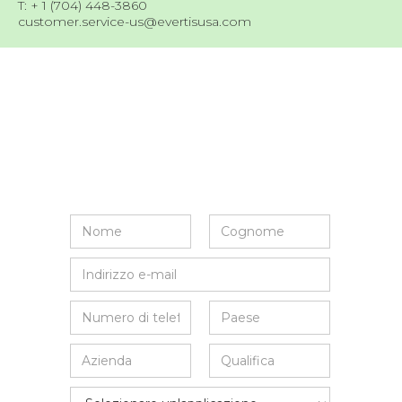
T: + 1 (704) 448-3860
customer.service-us@evertisusa.com