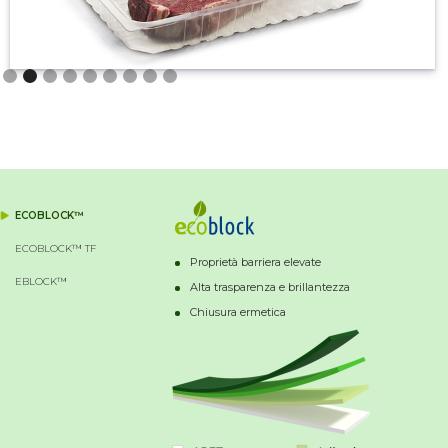
Slide 2 of 9.
ECOBLOCK™
ECOBLOCK™ TF
Proprietà barriera elevate
EBLOCK™
Alta trasparenza e brillantezza
Chiusura ermetica